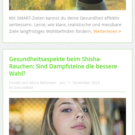
Mit SMART-Zielen kannst du deine Gesundheit effektiv
verbessern. Lerne, wie klare, realistische und messbare
Ziele langfristiges Wohlbefinden fördern.
Weiterlesen
Gesundheitsaspekte beim Shisha-
Rauchen: Sind Dampfsteine die bessere
Wahl?
Erstellt von:
Mirco Rehmeier
am:
11. November 2024
In:
Gesundheit