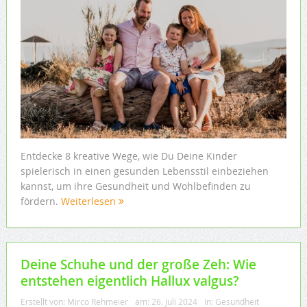
Entdecke 8 kreative Wege, wie Du Deine Kinder
spielerisch in einen gesunden Lebensstil einbeziehen
kannst, um ihre Gesundheit und Wohlbefinden zu
fördern.
Weiterlesen
Deine Schuhe und der große Zeh: Wie
entstehen eigentlich Hallux valgus?
Erstellt von:
Mirco Rehmeier
am:
26. Juli 2024
In:
Gesundheit