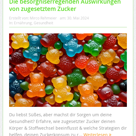
Die besorgniserregenden Auswirkungen
von zugesetztem Zucker
Erstellt von:
Mirco Rehmeier
am:
30. Mai 2024
In:
Ernährung
,
Gesundheit
Du liebst Süßes, aber machst dir Sorgen um deine
Gesundheit? Erfahre, wie zugesetzter Zucker deinen
Körper & Stoffwechsel beeinflusst & welche Strategien dir
helfen, deinen Zuckerkonsum zu r...
Weiterlesen