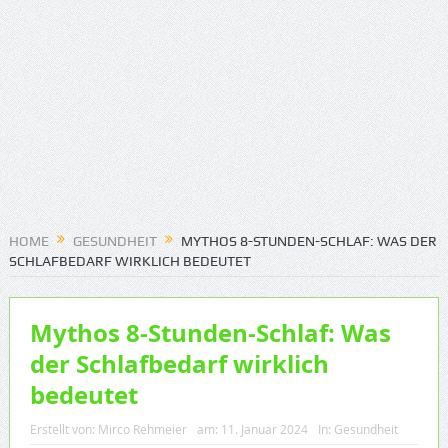
HOME
GESUNDHEIT
MYTHOS 8-STUNDEN-SCHLAF: WAS DER
SCHLAFBEDARF WIRKLICH BEDEUTET
Mythos 8-Stunden-Schlaf: Was
der Schlafbedarf wirklich
bedeutet
Erstellt von:
Mirco Rehmeier
am:
11. Januar 2024
In:
Gesundheit