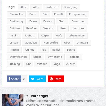
Tags:
Akne
Alter
Bakterien
Bewegung
Blutzucker
Darm
Diät
Eiweiß
Entspannung
Ernährung
Essen
Fasten
Fisch
Forschung
Früchte
Gemüse
Gewicht
Haut
Hormone
Insulin
Joghurt
Körper
Kraft
Lebensmittel
Linsen
Müdigkeit
Nährstoffe
Obst
Omega-3
Protein
Quinoa
Reis
Schlaf
Sonne
Stoffwechsel
Stress
Symptome
Therapie
Training
Uhr
Vitamin
Yoga
Zucker
Share
Tweet
Share
0
Vorheriger
Leihmutterschaft – Ein modernes Thema
voller Widersprüche