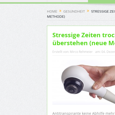
HOME
GESUNDHEIT
STRESSIGE ZE
METHODE)
Stressige Zeiten tro
überstehen (neue M
Erstellt von:
Mirco Rehmeier
am:
04. Deze
Antitranspirante keine Abhilfe mehr