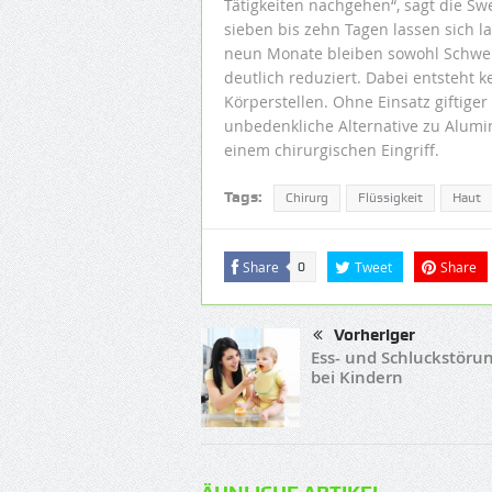
Tätigkeiten nachgehen“, sagt die S
sieben bis zehn Tagen lassen sich la
neun Monate bleiben sowohl Schwe
deutlich reduziert. Dabei entsteht 
Körperstellen. Ohne Einsatz giftige
unbedenkliche Alternative zu Alumi
einem chirurgischen Eingriff.
Tags:
Chirurg
Flüssigkeit
Haut
Share
Tweet
Share
0
Vorheriger
Ess- und Schluckstöru
bei Kindern