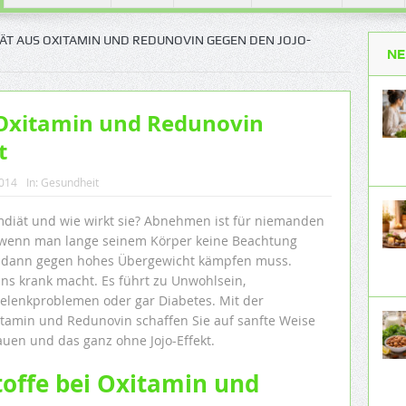
ÄT AUS OXITAMIN UND REDUNOVIN GEGEN DEN JOJO-
NE
 Oxitamin und Redunovin
t
2014
In:
Gesundheit
mdiät und wie wirkt sie? Abnehmen ist für niemanden
m wenn man lange seinem Körper keine Beachtung
 dann gegen hohes Übergewicht kämpfen muss.
ns krank macht. Es führt zu Unwohlsein,
elenkproblemen oder gar Diabetes. Mit der
tamin und Redunovin schaffen Sie auf sanfte Weise
uen und das ganz ohne Jojo-Effekt.
toffe bei Oxitamin und