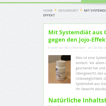
HOME
GESUNDHEIT
MIT SYSTEMDI
EFFEKT
Mit Systemdiät aus
gegen den Jojo-Effek
Erstellt von:
Mirco Rehmeier
am:
28. Mai 
Was ist eine Syste
einfach. Vor alle
geschenkt hat und
Übergewicht, das u
Unbeweglichkeit, G
Systemdiät aus Oxi
ihr Gewicht abzuba
Natürliche Inhalts