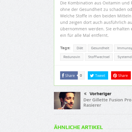
Die Kombination aus Oxitamin und R
ohne der Gesundheit zu schaden oder
Welche Stoffe in den beiden Mitteln 
und zeigen dort auch ausführlich a
übernommen werden. Sie erhalten e
ein für alle Mal entfernt.
Tags:
Diät
Gesundheit
Immuns
Redunovin
Stoffwechsel
Systemd
Share
Tweet
Share
0
Vorheriger
Der Gillette Fusion Pro
Rasierer
ÄHNLICHE ARTIKEL