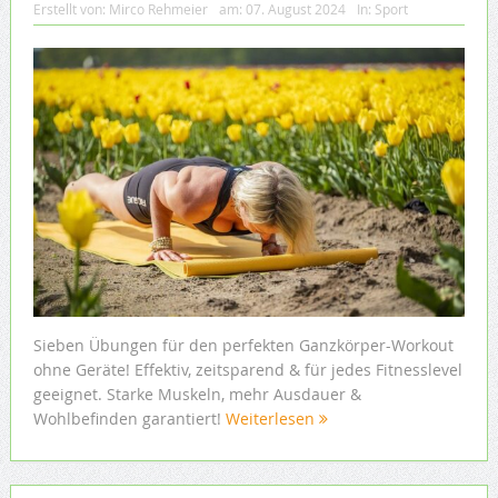
Erstellt von:
Mirco Rehmeier
am:
07. August 2024
In:
Sport
Sieben Übungen für den perfekten Ganzkörper-Workout
ohne Geräte! Effektiv, zeitsparend & für jedes Fitnesslevel
geeignet. Starke Muskeln, mehr Ausdauer &
Wohlbefinden garantiert!
Weiterlesen