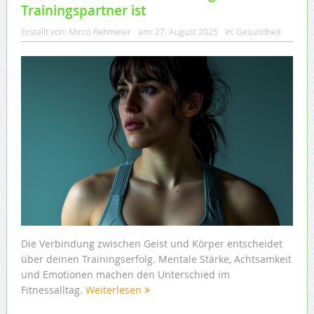
Trainingspartner ist
Erstellt von:
Mirco Rehmeier
am:
27. August 2025
In:
Gesundheit
Die Verbindung zwischen Geist und Körper entscheidet
über deinen Trainingserfolg. Mentale Stärke, Achtsamkeit
und Emotionen machen den Unterschied im
Fitnessalltag.
Weiterlesen