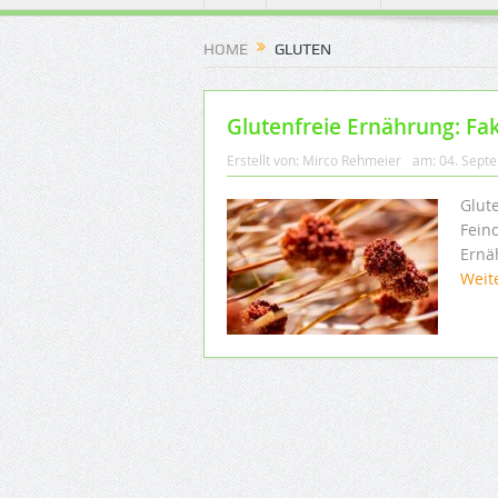
HOME
GLUTEN
Glutenfreie Ernährung: F
Erstellt von:
Mirco Rehmeier
am:
04. Sept
Glute
Feind
Ernäh
Weit