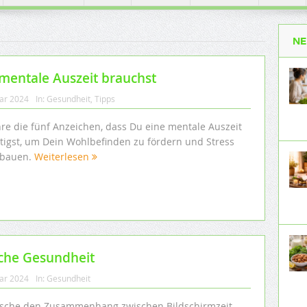
NE
 mentale Auszeit brauchst
uar 2024
In:
Gesundheit
,
Tipps
hre die fünf Anzeichen, dass Du eine mentale Auszeit
tigst, um Dein Wohlbefinden zu fördern und Stress
bauen.
Weiterlesen
sche Gesundheit
uar 2024
In:
Gesundheit
rsche den Zusammenhang zwischen Bildschirmzeit