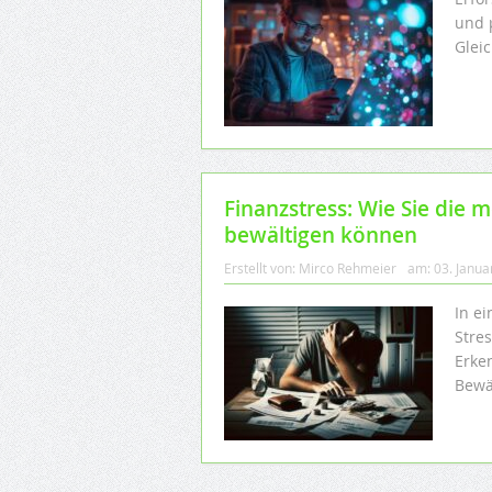
und 
Gleic
Finanzstress: Wie Sie die
bewältigen können
Erstellt von:
Mirco Rehmeier
am:
03. Janua
In ei
Stre
Erken
Bewä