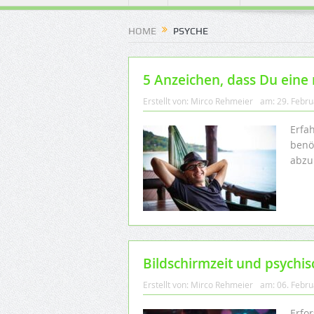
HOME
PSYCHE
5 Anzeichen, dass Du eine
Erstellt von:
Mirco Rehmeier
am:
29. Febr
Erfa
benö
abzu
Bildschirmzeit und psychi
Erstellt von:
Mirco Rehmeier
am:
06. Febr
Erfo