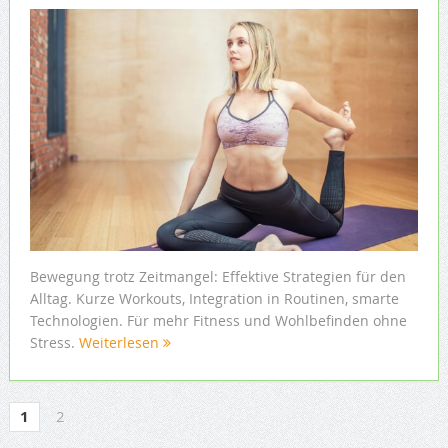
Bewegung trotz Zeitmangel: Effektive Strategien für den
Alltag. Kurze Workouts, Integration in Routinen, smarte
Technologien. Für mehr Fitness und Wohlbefinden ohne
Stress.
Weiterlesen
1
2