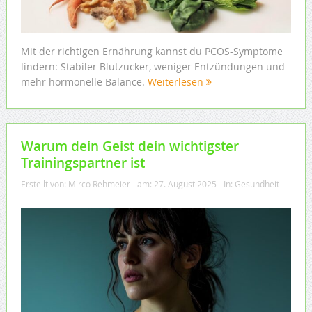
Mit der richtigen Ernährung kannst du PCOS-Symptome
lindern: Stabiler Blutzucker, weniger Entzündungen und
mehr hormonelle Balance.
Weiterlesen
Warum dein Geist dein wichtigster
Trainingspartner ist
Erstellt von:
Mirco Rehmeier
am:
27. August 2025
In:
Gesundheit