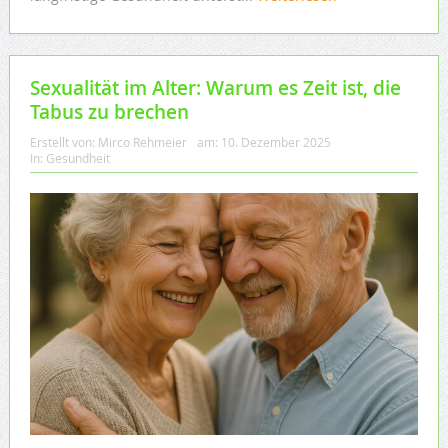
Sexualität im Alter: Warum es Zeit ist, die
Tabus zu brechen
Erstellt von:
Mirco Rehmeier
am:
10. Dezember 2025
In:
Gesundheit