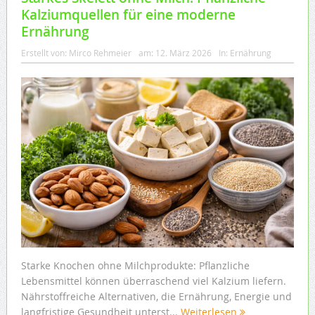
Kalziumquellen für eine moderne
Ernährung
Erstellt von:
Mirco Rehmeier
am:
12. März 2026
In:
Ernährung
Starke Knochen ohne Milchprodukte: Pflanzliche
Lebensmittel können überraschend viel Kalzium liefern.
Nährstoffreiche Alternativen, die Ernährung, Energie und
langfristige Gesundheit unterst...
Weiterlesen