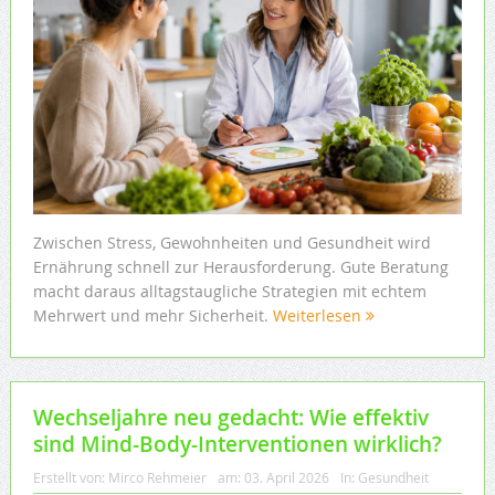
Zwischen Stress, Gewohnheiten und Gesundheit wird
Ernährung schnell zur Herausforderung. Gute Beratung
macht daraus alltagstaugliche Strategien mit echtem
Mehrwert und mehr Sicherheit.
Weiterlesen
Wechseljahre neu gedacht: Wie effektiv
sind Mind-Body-Interventionen wirklich?
Erstellt von:
Mirco Rehmeier
am:
03. April 2026
In:
Gesundheit