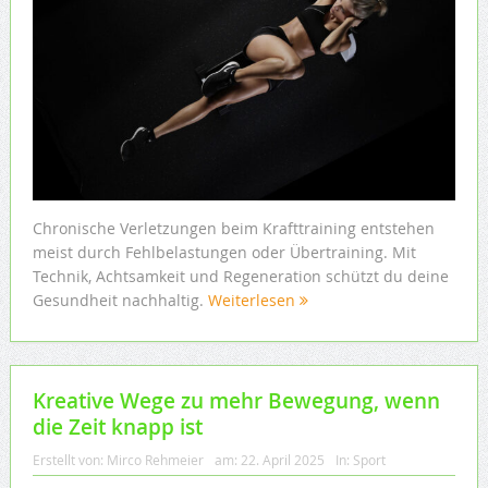
Chronische Verletzungen beim Krafttraining entstehen
meist durch Fehlbelastungen oder Übertraining. Mit
Technik, Achtsamkeit und Regeneration schützt du deine
Gesundheit nachhaltig.
Weiterlesen
Kreative Wege zu mehr Bewegung, wenn
die Zeit knapp ist
Erstellt von:
Mirco Rehmeier
am:
22. April 2025
In:
Sport