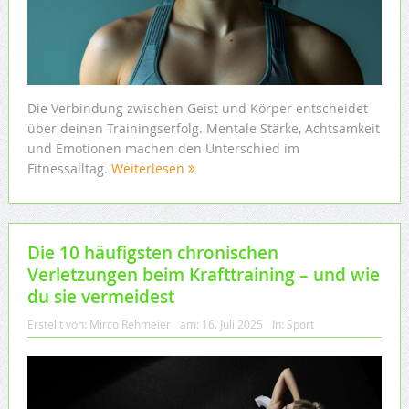
Die Verbindung zwischen Geist und Körper entscheidet
über deinen Trainingserfolg. Mentale Stärke, Achtsamkeit
und Emotionen machen den Unterschied im
Fitnessalltag.
Weiterlesen
Die 10 häufigsten chronischen
Verletzungen beim Krafttraining – und wie
du sie vermeidest
Erstellt von:
Mirco Rehmeier
am:
16. Juli 2025
In:
Sport