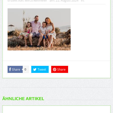
Erstellt von:
Mirco Rehmeier
am:
22. August 2024
In:
Share
Tweet
Share
0
ÄHNLICHE ARTIKEL