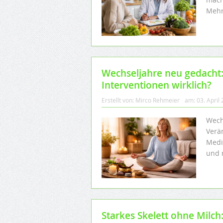
Mehr
Wechseljahre neu gedacht:
Interventionen wirklich?
Erstellt von:
Mirco Rehmeier
am:
03. April
Wech
Verä
Medi
und 
Starkes Skelett ohne Milch: