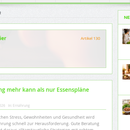
R
NE
ier
Artikel 130
g mehr kann als nur Essenspläne
2026
In:
Ernährung
chen Stress, Gewohnheiten und Gesundheit wird
hrung schnell zur Herausforderung. Gute Beratung
t daraus alltagstaugliche Strategien mit echtem