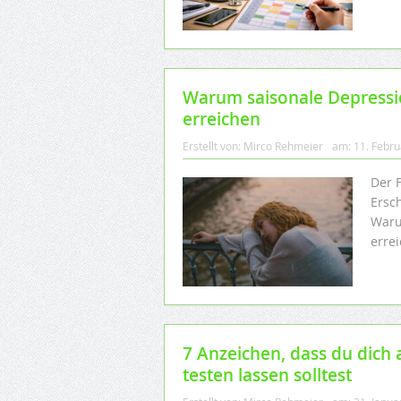
Warum saisonale Depressi
erreichen
Erstellt von:
Mirco Rehmeier
am:
11. Febr
Der F
Ersc
Waru
erre
7 Anzeichen, dass du dich 
testen lassen solltest