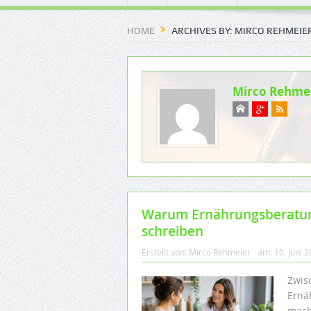
HOME
ARCHIVES BY: MIRCO REHMEIE
Mirco Rehme
Warum Ernährungsberatun
schreiben
Erstellt von:
Mirco Rehmeier
am:
10. Juni 
Zwis
Ernä
mach