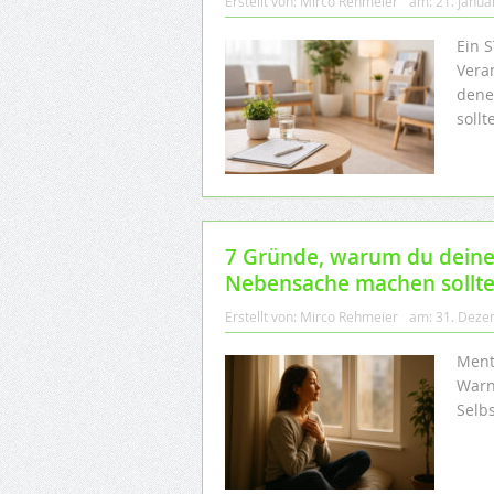
Erstellt von:
Mirco Rehmeier
am:
21. Janua
Ein S
Vera
dene
sollt
7 Gründe, warum du deine
Nebensache machen sollte
Erstellt von:
Mirco Rehmeier
am:
31. Deze
Ment
Warn
Selb