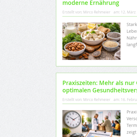
moderne Ernährung
Erstellt von:
Mirco Rehmeier
am:
12. März
Star
Lebe
Nähr
langf
Praxiszeiten: Mehr als nur 
optimalen Gesundheitsve
Erstellt von:
Mirco Rehmeier
am:
16. Febr
Prax
Vers
Term
zeigt