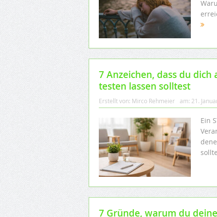
Waru
erre
7 Anzeichen, dass du dich 
testen lassen solltest
Erstellt von:
Mirco Rehmeier
am:
21. Janua
Ein S
Vera
dene
soll
7 Gründe, warum du deine