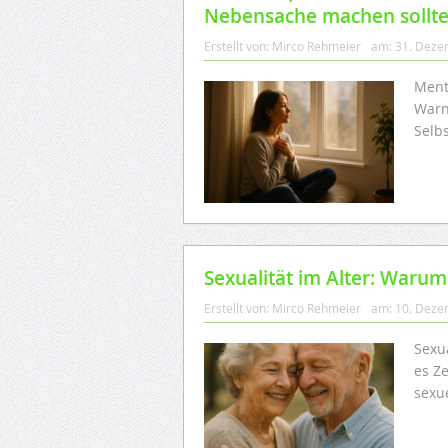
Nebensache machen sollte
Erstellt von:
Mirco Rehmeier
am:
31. Deze
Ment
Warn
Selb
Sexualität im Alter: Warum 
Erstellt von:
Mirco Rehmeier
am:
10. Deze
Sexu
es Z
sexu