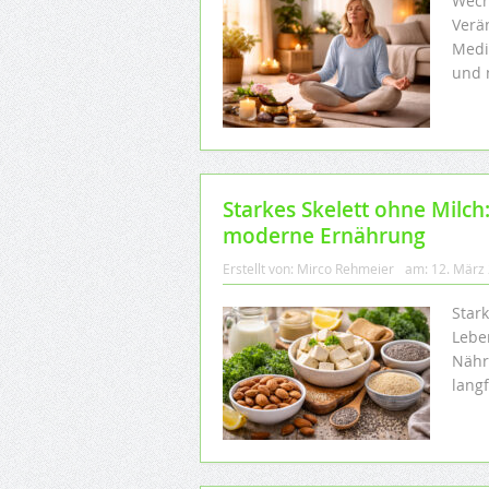
Wech
Verä
Medi
und 
Starkes Skelett ohne Milch:
moderne Ernährung
Erstellt von:
Mirco Rehmeier
am:
12. März
Star
Lebe
Nähr
lang