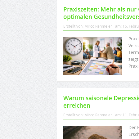
Praxiszeiten: Mehr als nur 
optimalen Gesundheitsve
Erstellt von:
Mirco Rehmeier
am:
16. Febr
Prax
Vers
Term
zeigt
Prax
Warum saisonale Depressi
erreichen
Erstellt von:
Mirco Rehmeier
am:
11. Febr
Der F
Ersc