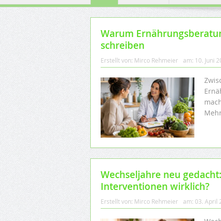
Warum Ernährungsberatun
schreiben
Erstellt von:
Mirco Rehmeier
am:
10. Juni 
Zwis
Ernä
mach
Mehr
Wechseljahre neu gedacht:
Interventionen wirklich?
Erstellt von:
Mirco Rehmeier
am:
03. April