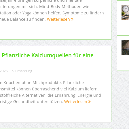
seljahre bringen körperliche und mentale
nderungen mit sich. Mind-Body-Methoden wie
tation oder Yoga können helfen, Symptome zu lindern
neue Balance zu finden.
Weiterlesen
 Pflanzliche Kalziumquellen für eine
 2026
In:
Ernährung
ke Knochen ohne Milchprodukte: Pflanzliche
nsmittel können überraschend viel Kalzium liefern.
stoffreiche Alternativen, die Ernährung, Energie und
fristige Gesundheit unterstützen.
Weiterlesen