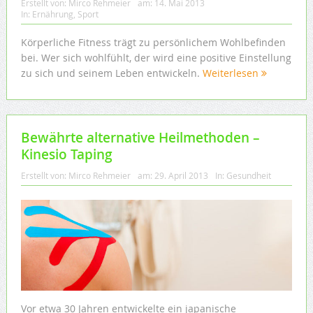
Erstellt von:
Mirco Rehmeier
am:
14. Mai 2013
In:
Ernährung
,
Sport
Körperliche Fitness trägt zu persönlichem Wohlbefinden
bei. Wer sich wohlfühlt, der wird eine positive Einstellung
zu sich und seinem Leben entwickeln.
Weiterlesen
Bewährte alternative Heilmethoden –
Kinesio Taping
Erstellt von:
Mirco Rehmeier
am:
29. April 2013
In:
Gesundheit
Vor etwa 30 Jahren entwickelte ein japanische