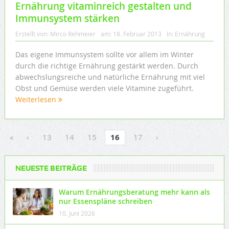
Ernährung vitaminreich gestalten und
Immunsystem stärken
Erstellt von:
Mirco Rehmeier
am:
18. Februar 2013
In:
Ernährung
Das eigene Immunsystem sollte vor allem im Winter
durch die richtige Ernährung gestärkt werden. Durch
abwechslungsreiche und natürliche Ernährung mit viel
Obst und Gemüse werden viele Vitamine zugeführt.
Weiterlesen
«
‹
13
14
15
16
17
›
NEUESTE BEITRÄGE
Warum Ernährungsberatung mehr kann als
nur Essenspläne schreiben
10. Juni 2026