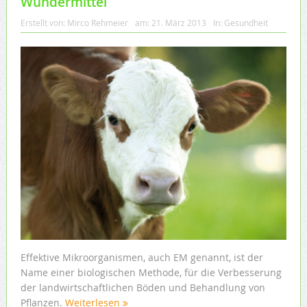
Wundermittel
Erstellt von:
Mirco Rehmeier
am:
21. März 2013
In:
Gesundheit
Effektive Mikroorganismen, auch EM genannt, ist der
Name einer biologischen Methode, für die Verbesserung
der landwirtschaftlichen Böden und Behandlung von
Pflanzen.
Weiterlesen