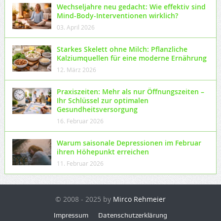
Wechseljahre neu gedacht: Wie effektiv sind
Mind-Body-Interventionen wirklich?
03. April 2026
Starkes Skelett ohne Milch: Pflanzliche
Kalziumquellen für eine moderne Ernährung
12. März 2026
Praxiszeiten: Mehr als nur Öffnungszeiten –
Ihr Schlüssel zur optimalen
Gesundheitsversorgung
16. Februar 2026
Warum saisonale Depressionen im Februar
ihren Höhepunkt erreichen
11. Februar 2026
© 2008 - 2025 by
Mirco Rehmeier
Impressum
Datenschutzerklärung