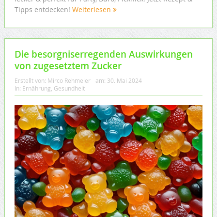
Tipps entdecken!
Weiterlesen
Die besorgniserregenden Auswirkungen
von zugesetztem Zucker
Erstellt von:
Mirco Rehmeier
am:
30. Mai 2024
In:
Ernährung
,
Gesundheit