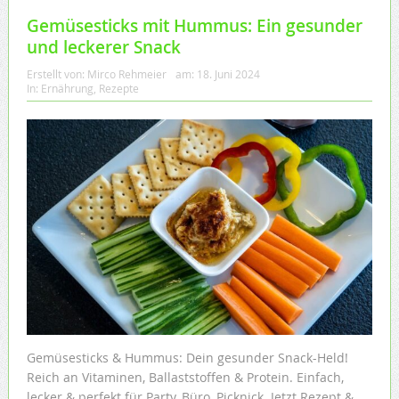
Gemüsesticks mit Hummus: Ein gesunder
und leckerer Snack
Erstellt von:
Mirco Rehmeier
am:
18. Juni 2024
In:
Ernährung
,
Rezepte
Gemüsesticks & Hummus: Dein gesunder Snack-Held!
Reich an Vitaminen, Ballaststoffen & Protein. Einfach,
lecker & perfekt für Party, Büro, Picknick. Jetzt Rezept &