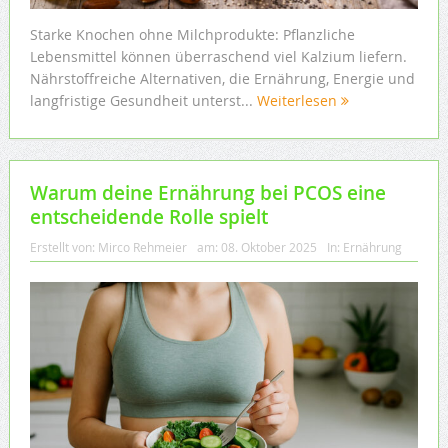
Starke Knochen ohne Milchprodukte: Pflanzliche
Lebensmittel können überraschend viel Kalzium liefern.
Nährstoffreiche Alternativen, die Ernährung, Energie und
langfristige Gesundheit unterst...
Weiterlesen
Warum deine Ernährung bei PCOS eine
entscheidende Rolle spielt
Erstellt von:
Mirco Rehmeier
am:
08. Oktober 2025
In:
Ernährung