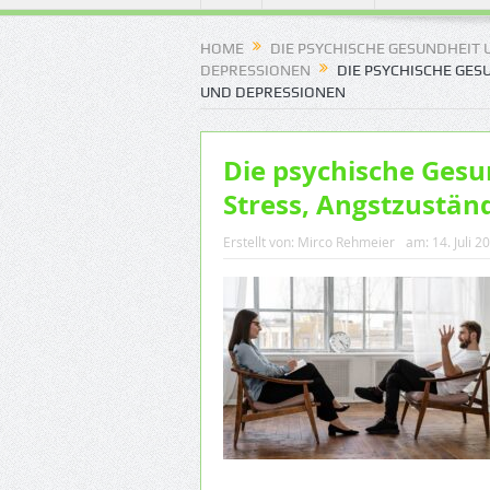
HOME
DIE PSYCHISCHE GESUNDHEIT
DEPRESSIONEN
DIE PSYCHISCHE GES
UND DEPRESSIONEN
Die psychische Ges
Stress, Angstzustä
Erstellt von:
Mirco Rehmeier
am:
14. Juli 2