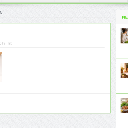
N
NE
2019
In: