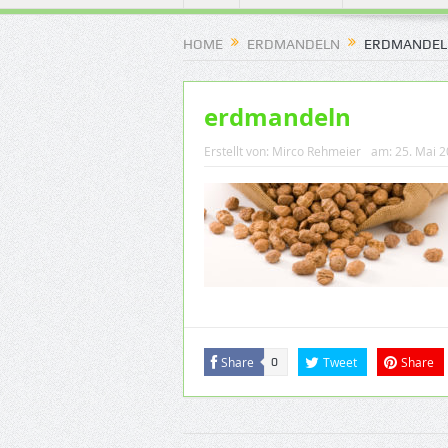
HOME
ERDMANDELN
ERDMANDEL
erdmandeln
Erstellt von:
Mirco Rehmeier
am:
25. Mai 
Share
Tweet
Share
0