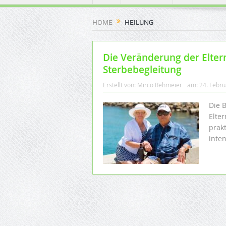
HOME
HEILUNG
Die Veränderung der Elter
Sterbebegleitung
Erstellt von:
Mirco Rehmeier
am:
24. Febr
Die 
Elte
prak
inten