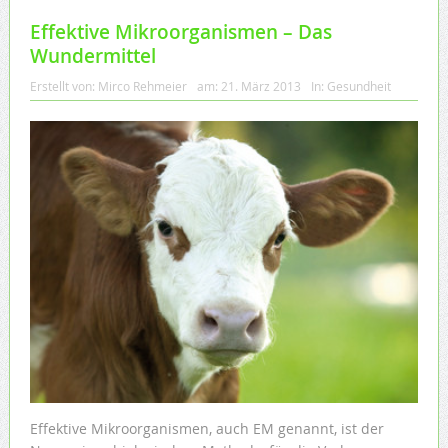
Effektive Mikroorganismen – Das
Wundermittel
Erstellt von:
Mirco Rehmeier
am:
21. März 2013
In:
Gesundheit
Effektive Mikroorganismen, auch EM genannt, ist der