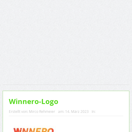
Winnero-Logo
Erstellt von:
Mirco Rehmeier
am:
14. März 2023
In: