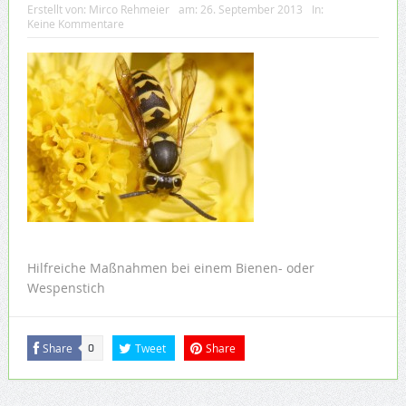
Erstellt von:
Mirco Rehmeier
am:
26. September 2013
In:
Keine Kommentare
Hilfreiche Maßnahmen bei einem Bienen- oder
Wespenstich
Share
Tweet
Share
0