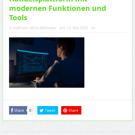
modernen Funktionen und
Tools
Erstellt von:
Mirco Rehmeier
am:
12. Mai 2025
In:
Share
Tweet
Share
0