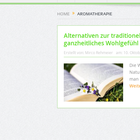
HOME
AROMATHERAPIE
Alternativen zur traditione
ganzheitliches Wohlgefühl
Erstellt von:
Mirco Rehmeier
am:
10. Okto
Die W
Natu
man 
Weit