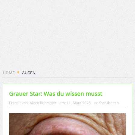
HOME
AUGEN
Grauer Star: Was du wissen musst
Erstellt von:
Mirco Rehmeier
am:
11. März 2025
In:
Krankheiten