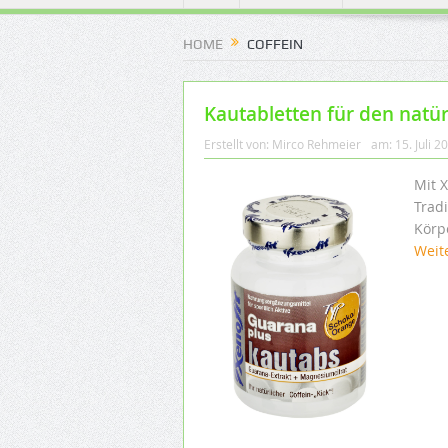
HOME
COFFEIN
Kautabletten für den natür
Erstellt von:
Mirco Rehmeier
am:
15. Juli 2
Mit X
Tradi
Körp
Weit