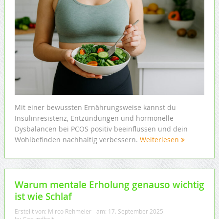
Mit einer bewussten Ernährungsweise kannst du
Insulinresistenz, Entzündungen und hormonelle
Dysbalancen bei PCOS positiv beeinflussen und dein
Wohlbefinden nachhaltig verbessern.
Weiterlesen
Warum mentale Erholung genauso wichtig
ist wie Schlaf
Erstellt von:
Mirco Rehmeier
am:
17. September 2025