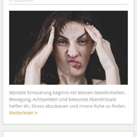
In:
Gesundheit
Mentale Erneuerung beginnt mit kleinen Gewohnheiten.
Bewegung, Achtsamkeit und bewusste Abendrituale
helfen dir, Stress abzubauen und innere Ruhe zu finden.
Weiterlesen