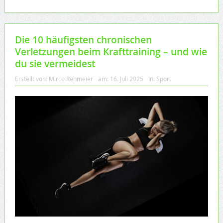
Die 10 häufigsten chronischen
Verletzungen beim Krafttraining – und wie
du sie vermeidest
Erstellt von:
Mirco Rehmeier
am:
16. Juli 2025
In:
Sport