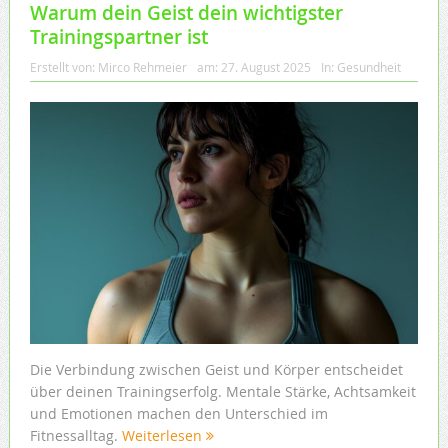
Warum dein Geist dein wichtigster
Trainingspartner ist
Erstellt von:
Mirco Rehmeier
am:
27. August 2025
In:
Gesundheit
Die Verbindung zwischen Geist und Körper entscheidet
über deinen Trainingserfolg. Mentale Stärke, Achtsamkeit
und Emotionen machen den Unterschied im
Fitnessalltag.
Weiterlesen