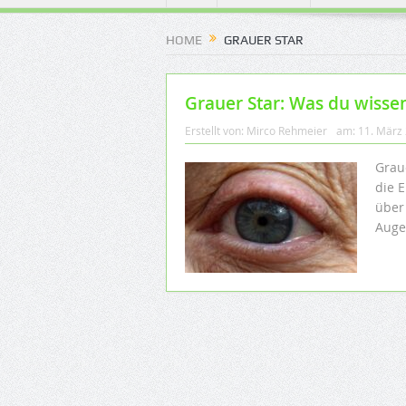
HOME
GRAUER STAR
Grauer Star: Was du wisse
Erstellt von:
Mirco Rehmeier
am:
11. März
Grau
die 
über
Auge