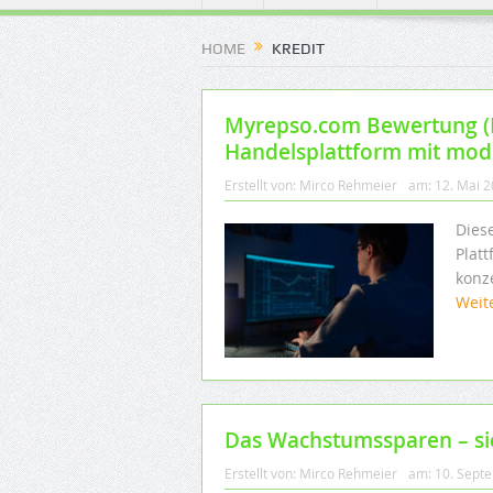
HOME
KREDIT
Myrepso.com Bewertung (M
Handelsplattform mit mod
Erstellt von:
Mirco Rehmeier
am:
12. Mai 
Dies
Plat
konze
Weit
Das Wachstumssparen – sic
Erstellt von:
Mirco Rehmeier
am:
10. Sept