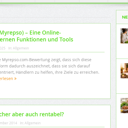
NE
yrepso) – Eine Online-
ernen Funktionen und Tools
2025
In:
Allgemein
e Myrepso.com-Bewertung zeigt, dass sich diese
tform dadurch auszeichnet, dass sie sich darauf
ntriert, Händlern zu helfen, ihre Ziele zu erreichen.
erlesen
her aber auch rentabel?
ember 2014
In:
Allgemein