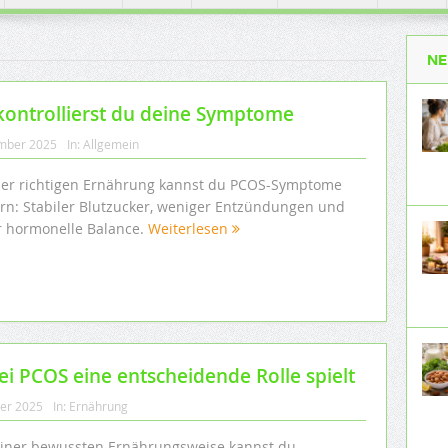
NE
kontrollierst du deine Symptome
mber 2025
In:
Allgemein
der richtigen Ernährung kannst du PCOS-Symptome
ern: Stabiler Blutzucker, weniger Entzündungen und
 hormonelle Balance.
Weiterlesen
 PCOS eine entscheidende Rolle spielt
ber 2025
In:
Ernährung
einer bewussten Ernährungsweise kannst du