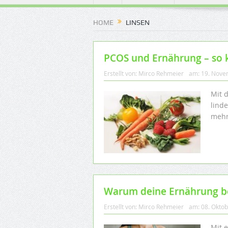
HOME
LINSEN
PCOS und Ernährung – so 
Erstellt von:
Mirco Rehmeier
am:
19. Nove
Mit 
lind
mehr
Warum deine Ernährung bei
Erstellt von:
Mirco Rehmeier
am:
08. Okto
Mit 