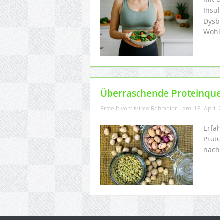
Insu
Dysb
Wohl
Überraschende Proteinquel
Erstellt von:
Mirco Rehmeier
am:
18. April
Erfa
Prot
nach