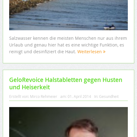
Salzwasser kennen die meisten Menschen nur aus ihrem
Urlaub und genau hier hat es eine wichtige Funktion, es
reinigt und desinfiziert die Haut.
Weiterlesen
GeloRevoice Halstabletten gegen Husten
und Heiserkeit
Erstellt von:
Mirco Rehmeier
am:
01. April 2014
In:
Gesundheit