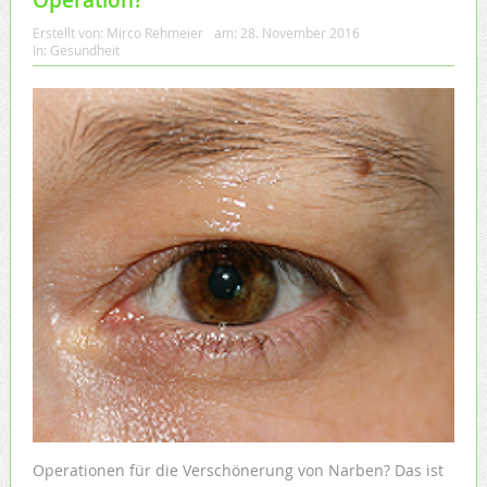
Operation?
Erstellt von:
Mirco Rehmeier
am:
28. November 2016
In:
Gesundheit
Operationen für die Verschönerung von Narben? Das ist