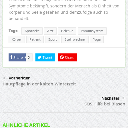
Symptome bekämpft, sondern der Mensch als Einheit von
Körper und Seele gesehen und demzufolge auch so
behandelt.
Tags:
Apotheke
Arzt
Gelenke
Immunsystem
Körper
Patient
Sport
Stoffwechsel
Yoga
Share
Tweet
Share
0
Vorheriger
Hautpflege in der kalten Winterzeit
Nächster
SOS Hilfe bei Blasen
ÄHNLICHE ARTIKEL