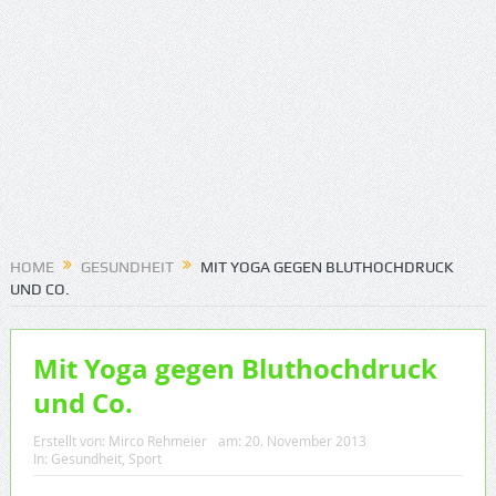
HOME
GESUNDHEIT
MIT YOGA GEGEN BLUTHOCHDRUCK
UND CO.
Mit Yoga gegen Bluthochdruck
und Co.
Erstellt von:
Mirco Rehmeier
am:
20. November 2013
In:
Gesundheit
,
Sport