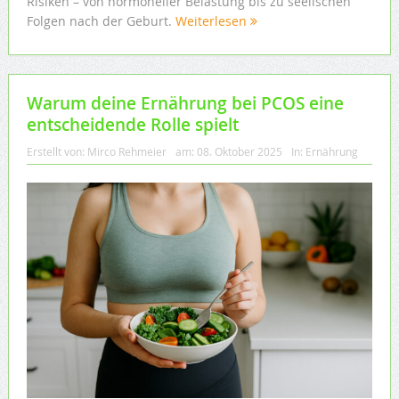
Risiken – von hormoneller Belastung bis zu seelischen
Folgen nach der Geburt.
Weiterlesen
Warum deine Ernährung bei PCOS eine
entscheidende Rolle spielt
Erstellt von:
Mirco Rehmeier
am:
08. Oktober 2025
In:
Ernährung