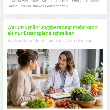
bewusst verbessern kannst – für mehr Energie, bessere
Laune und ein starkes Wohlbefinden.
Warum Ernährungsberatung mehr kann
als nur Essenspläne schreiben
Erstellt von:
Mirco Rehmeier
am:
10. Juni 2026
In:
Ernährung