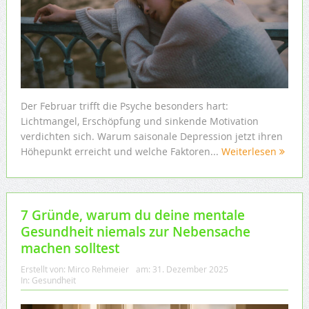
Der Februar trifft die Psyche besonders hart:
Lichtmangel, Erschöpfung und sinkende Motivation
verdichten sich. Warum saisonale Depression jetzt ihren
Höhepunkt erreicht und welche Faktoren...
Weiterlesen
7 Gründe, warum du deine mentale
Gesundheit niemals zur Nebensache
machen solltest
Erstellt von:
Mirco Rehmeier
am:
31. Dezember 2025
In:
Gesundheit