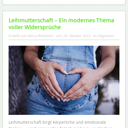
Leihmutterschaft – Ein modernes Thema
voller Widersprüche
Erstellt von:
Mirco Rehmeier
am:
29. Oktober 2025
In:
Allgemein
Leihmutterschaft birgt körperliche und emotionale