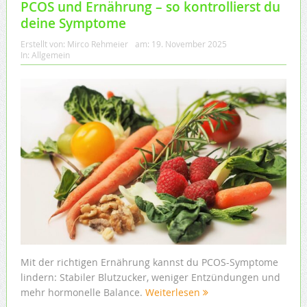
PCOS und Ernährung – so kontrollierst du
deine Symptome
Erstellt von:
Mirco Rehmeier
am:
19. November 2025
In:
Allgemein
Mit der richtigen Ernährung kannst du PCOS-Symptome
lindern: Stabiler Blutzucker, weniger Entzündungen und
mehr hormonelle Balance.
Weiterlesen