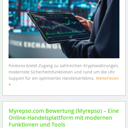
Findorex bietet Zugang zu zahlreichen Kryptowährungen,
modernste Sicherheitsfunktionen und rund um die Uhr
Support für ein optimiertes Handelserlebnis.
Weiterlesen
Myrepso.com Bewertung (Myrepso) – Eine
Online-Handelsplattform mit modernen
Funktionen und Tools