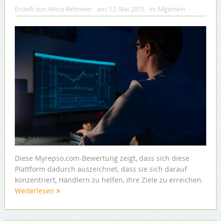
Erstellt von:
Mirco Rehmeier
am:
12. Mai 2025
In:
Allgemein
Diese Myrepso.com-Bewertung zeigt, dass sich diese
Plattform dadurch auszeichnet, dass sie sich darauf
konzentriert, Händlern zu helfen, ihre Ziele zu erreichen.
Weiterlesen