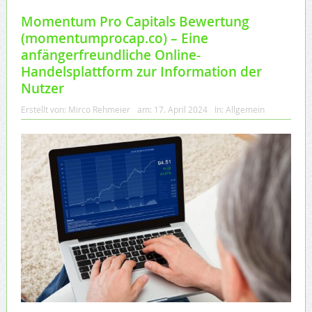
Momentum Pro Capitals Bewertung
(momentumprocap.co) – Eine
anfängerfreundliche Online-
Handelsplattform zur Information der
Nutzer
Erstellt von:
Mirco Rehmeier
am:
17. April 2024
In:
Allgemein