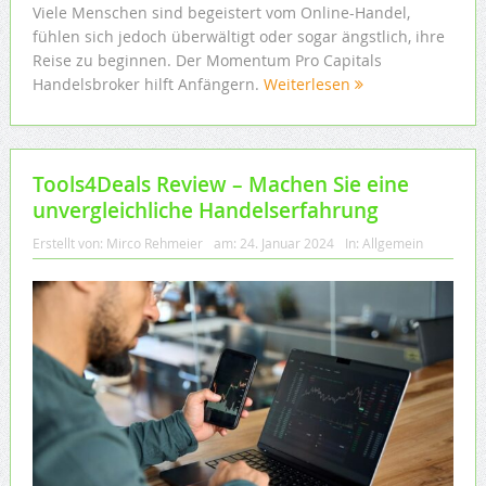
Viele Menschen sind begeistert vom Online-Handel,
fühlen sich jedoch überwältigt oder sogar ängstlich, ihre
Reise zu beginnen. Der Momentum Pro Capitals
Handelsbroker hilft Anfängern.
Weiterlesen
Tools4Deals Review – Machen Sie eine
unvergleichliche Handelserfahrung
Erstellt von:
Mirco Rehmeier
am:
24. Januar 2024
In:
Allgemein