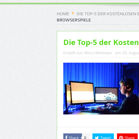
HOME
DIE TOP-5 DER KOSTENLOSEN
BROWSERSPIELE
Die Top-5 der Koste
Erstellt von:
Mirco Rehmeier
am:
05. Augu
Share
Tweet
Share
0