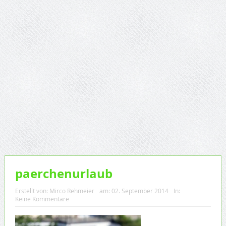
paerchenurlaub
Erstellt von:
Mirco Rehmeier
am:
02. September 2014
In:
Keine Kommentare