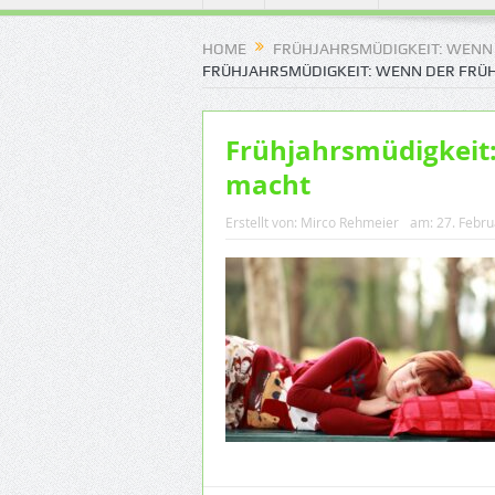
HOME
FRÜHJAHRSMÜDIGKEIT: WENN 
FRÜHJAHRSMÜDIGKEIT: WENN DER FRÜH
Frühjahrsmüdigkeit
macht
Erstellt von:
Mirco Rehmeier
am:
27. Febr