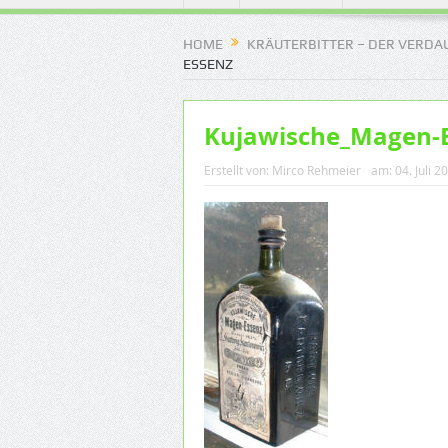
HOME
KRÄUTERBITTER – DER VERDAU
ESSENZ
Kujawische_Magen-
Erstellt von:
Mirco Rehmeier
am:
04. Juli 2