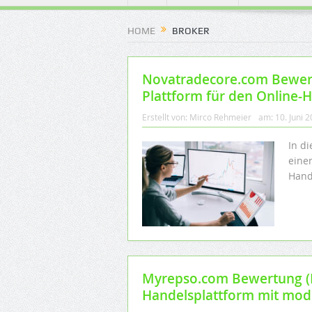
HOME
BROKER
Novatradecore.com Bewertu
Plattform für den Online-
Erstellt von:
Mirco Rehmeier
am:
10. Juni 
In d
einen
Hand
Myrepso.com Bewertung (M
Handelsplattform mit mod