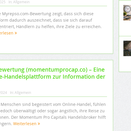
2025
In:
Allgemein
e Myrepso.com-Bewertung zeigt, dass sich diese
tform dadurch auszeichnet, dass sie sich darauf
ntriert, Händlern zu helfen, ihre Ziele zu erreichen.
erlesen
ewertung (momentumprocap.co) – Eine
e-Handelsplattform zur Information der
 2024
In:
Allgemein
e Menschen sind begeistert vom Online-Handel, fühlen
jedoch überwältigt oder sogar ängstlich, ihre Reise zu
nnen. Der Momentum Pro Capitals Handelsbroker hilft
ngern.
Weiterlesen