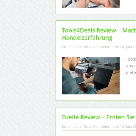
Tools4Deals Review – Mach
Handelserfahrung
Erstellt von:
Mirco Rehmeier
am:
24. Janua
Tools
unve
biete
Fuelta Review – Ernten Sie
Erstellt von:
Mirco Rehmeier
am:
12. Juni 