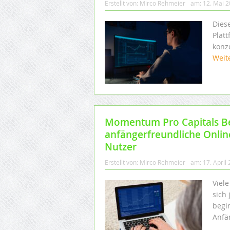
Erstellt von:
Mirco Rehmeier
am:
12. Mai 
Dies
Plat
konze
Weit
Momentum Pro Capitals B
anfängerfreundliche Onlin
Nutzer
Erstellt von:
Mirco Rehmeier
am:
17. April
Viel
sich 
begi
Anfä