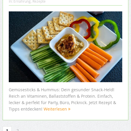
In:
Ernährung
,
Rezepte
Gemüsesticks & Hummus: Dein gesunder Snack-Held!
Reich an Vitaminen, Ballaststoffen & Protein. Einfach,
lecker & perfekt für Party, Büro, Picknick. Jetzt Rezept &
Tipps entdecken!
Weiterlesen
1
2