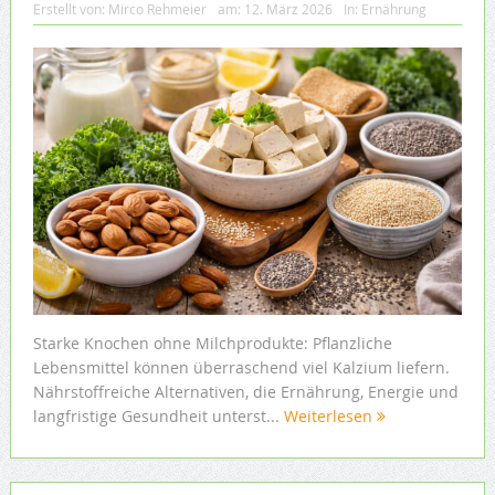
Erstellt von:
Mirco Rehmeier
am:
12. März 2026
In:
Ernährung
Starke Knochen ohne Milchprodukte: Pflanzliche
Lebensmittel können überraschend viel Kalzium liefern.
Nährstoffreiche Alternativen, die Ernährung, Energie und
langfristige Gesundheit unterst...
Weiterlesen