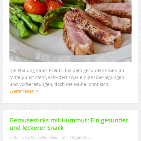
Die Planung eines Events, bei dem gesundes Essen im
Mittelpunkt steht, erfordert zwar einige Überlegungen
und Vorbereitungen, doch die Mühe lohnt sich.
Weiterlesen
Gemüsesticks mit Hummus: Ein gesunder
und leckerer Snack
Erstellt von:
Mirco Rehmeier
am:
18. Juni 2024