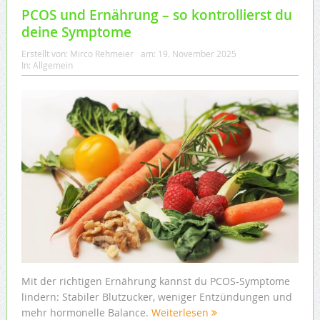
PCOS und Ernährung – so kontrollierst du
deine Symptome
Erstellt von:
Mirco Rehmeier
am:
19. November 2025
In:
Allgemein
Mit der richtigen Ernährung kannst du PCOS-Symptome
lindern: Stabiler Blutzucker, weniger Entzündungen und
mehr hormonelle Balance.
Weiterlesen