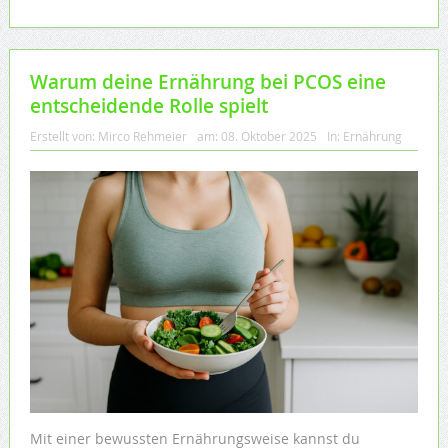
Warum deine Ernährung bei PCOS eine
entscheidende Rolle spielt
Erstellt von:
Mirco Rehmeier
am:
08. Oktober 2025
In:
Ernährung
Mit einer bewussten Ernährungsweise kannst du