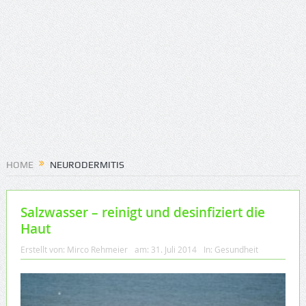
HOME
NEURODERMITIS
Salzwasser – reinigt und desinfiziert die
Haut
Erstellt von:
Mirco Rehmeier
am:
31. Juli 2014
In:
Gesundheit