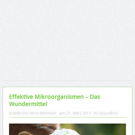
Effektive Mikroorganismen – Das
Wundermittel
Erstellt von:
Mirco Rehmeier
am:
21. März 2013
In:
Gesundheit