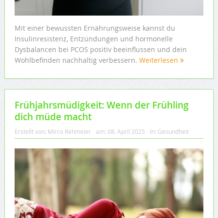
Mit einer bewussten Ernährungsweise kannst du
Insulinresistenz, Entzündungen und hormonelle
Dysbalancen bei PCOS positiv beeinflussen und dein
Wohlbefinden nachhaltig verbessern.
Weiterlesen
Frühjahrsmüdigkeit: Wenn der Frühling
dich müde macht
Erstellt von:
Mirco Rehmeier
am:
08. April 2025
In:
Gesundheit