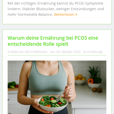
Mit der richtigen Ernährung kannst du PCOS-Symptome
lindern: Stabiler Blutzucker, weniger Entzündungen und
mehr hormonelle Balance.
Weiterlesen
Warum deine Ernährung bei PCOS eine
entscheidende Rolle spielt
Erstellt von:
Mirco Rehmeier
am:
08. Oktober 2025
In:
Ernährung