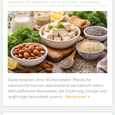
Erstellt von:
Mirco Rehmeier
am:
12. März 2026
In:
Ernährung
Starke Knochen ohne Milchprodukte: Pflanzliche
Lebensmittel können überraschend viel Kalzium liefern.
Nährstoffreiche Alternativen, die Ernährung, Energie und
langfristige Gesundheit unterst...
Weiterlesen