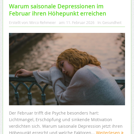
Warum saisonale Depressionen im
Februar ihren Höhepunkt erreichen
Erstellt von:
Mirco Rehmeier
am:
11. Februar 2026
In:
Gesundheit
Der Februar trifft die Psyche besonders hart:
Lichtmangel, Erschöpfung und sinkende Motivation
verdichten sich. Warum saisonale Depression jetzt ihren
Höhepunkt erreicht und welche Faktoren...
Weiterlesen