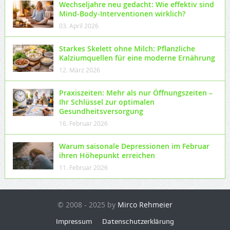
Wechseljahre neu gedacht: Wie effektiv sind
Mind-Body-Interventionen wirklich?
03. April 2026
Starkes Skelett ohne Milch: Pflanzliche
Kalziumquellen für eine moderne Ernährung
12. März 2026
Praxiszeiten: Mehr als nur Öffnungszeiten –
Ihr Schlüssel zur optimalen
Gesundheitsversorgung
16. Februar 2026
Warum saisonale Depressionen im Februar
ihren Höhepunkt erreichen
11. Februar 2026
© 2008 - 2025 by
Mirco Rehmeier
Impressum
Datenschutzerklärung