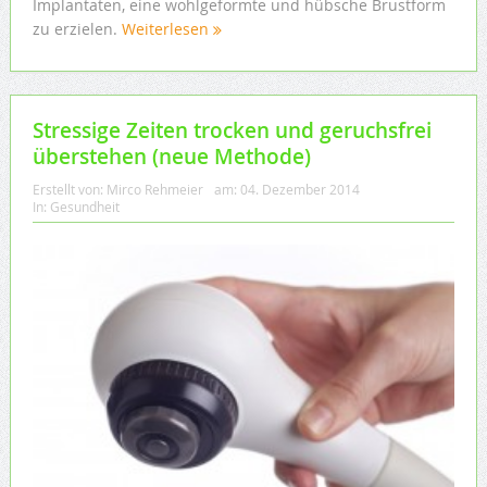
Implantaten, eine wohlgeformte und hübsche Brustform
zu erzielen.
Weiterlesen
Stressige Zeiten trocken und geruchsfrei
überstehen (neue Methode)
Erstellt von:
Mirco Rehmeier
am:
04. Dezember 2014
In:
Gesundheit