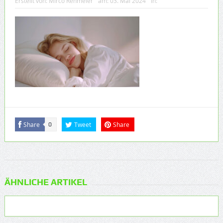
Erstellt von:
Mirco Rehmeier
am:
03. Mai 2024
In:
Share
Tweet
Share
0
ÄHNLICHE ARTIKEL