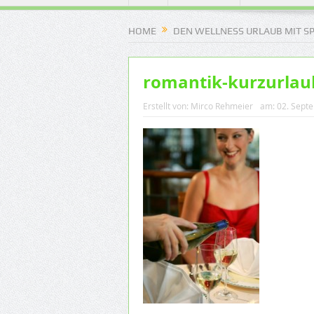
HOME
DEN WELLNESS URLAUB MIT S
romantik-kurzurlau
Erstellt von:
Mirco Rehmeier
am:
02. Sept