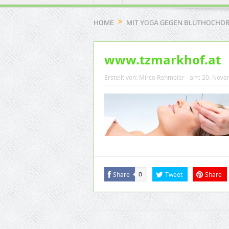
HOME
MIT YOGA GEGEN BLUTHOCHDR
www.tzmarkhof.at
Erstellt von:
Mirco Rehmeier
am:
20. Nove
Share
Tweet
Share
0