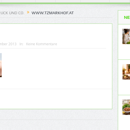
UCK UND CO.
WWW.TZMARKHOF.AT
NE
mber 2013
In:
Keine Kommentare