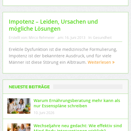
Impotenz – Leiden, Ursachen und
mögliche Lösungen
Erstellt von:
Mirco Rehmeier
am:
16. Juni 2013
In:
Gesundheit
Erektile Dysfunktion ist die medizinische Formulierung,
Impotenz ist der bekanntere Ausdruck, und für viele
Männer ist diese Störung ein Albtraum.
Weiterlesen
NEUESTE BEITRÄGE
Warum Ernährungsberatung mehr kann als
nur Essenspläne schreiben
10. Juni 2026
Wechseljahre neu gedacht: Wie effektiv sind
Mind-Body-Interventionen wirklich?