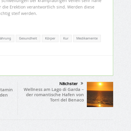
die Schwellungen der krampfadrigen Venen sehr nahe
 die Erektion verantwortlich sind. Werden diese
ichtig steif werden.
nährung
Gesundheit
Körper
Kur
Medikamente
Nächster
Wellness am Lago di Garda –
itamin
der romantische Hafen von
 den
Torri del Benaco