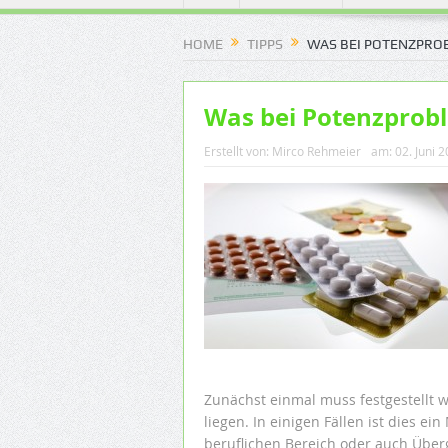
HOME
TIPPS
WAS BEI POTENZPRO
Was bei Potenzprobl
Erstellt von:
Mirco Rehmeier
am:
02. Juni 
Zunächst einmal muss festgestellt 
liegen. In einigen Fällen ist dies e
beruflichen Bereich oder auch Übe