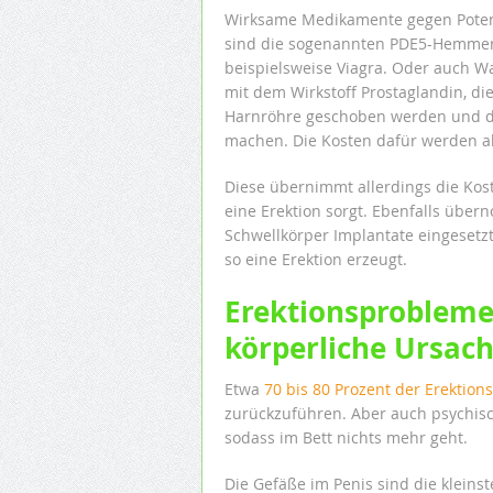
Wirksame Medikamente gegen Pote
sind die sogenannten PDE5-Hemmer
beispielsweise Viagra. Oder auch Wa
mit dem Wirkstoff Prostaglandin, die
Harnröhre geschoben werden und de
machen. Die Kosten dafür werden a
Diese übernimmt allerdings die Kos
eine Erektion sorgt. Ebenfalls über
Schwellkörper Implantate eingesetz
so eine Erektion erzeugt.
Erektionsprobleme
körperliche Ursac
Etwa
70 bis 80 Prozent der Erektion
zurückzuführen. Aber auch psychisc
sodass im Bett nichts mehr geht.
Die Gefäße im Penis sind die kleins