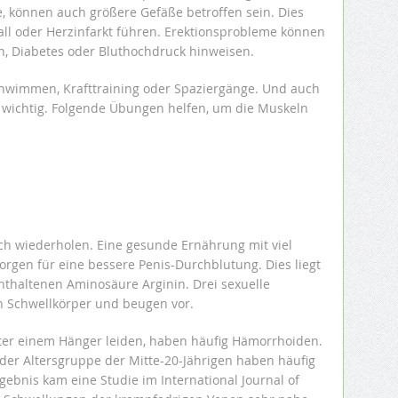
e, können auch größere Gefäße betroffen sein. Dies
l oder Herzinfarkt führen. Erektionsprobleme können
n, Diabetes oder Bluthochdruck hinweisen.
chwimmen, Krafttraining oder Spaziergänge. Und auch
t wichtig. Folgende Übungen helfen, um die Muskeln
ich wiederholen. Eine gesunde Ernährung mit viel
rgen für eine bessere Penis-Durchblutung. Dies liegt
nthaltenen Aminosäure Arginin. Drei sexuelle
en Schwellkörper und beugen vor.
ter einem Hänger leiden, haben häufig Hämorrhoiden.
der Altersgruppe der Mitte-20-Jährigen haben häufig
ebnis kam eine Studie im International Journal of