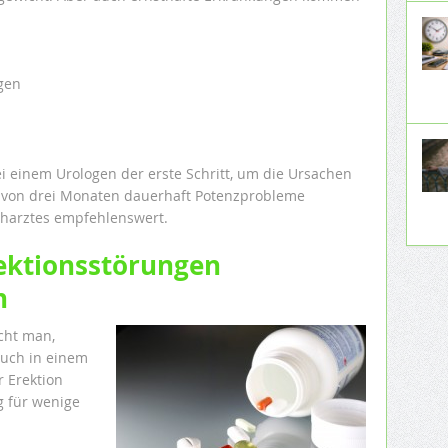
gen
 einem Urologen der erste Schritt, um die Ursachen
 von drei Monaten dauerhaft Potenzprobleme
acharztes empfehlenswert.
ektionsstörungen
n
icht man,
such in einem
r Erektion
g für wenige