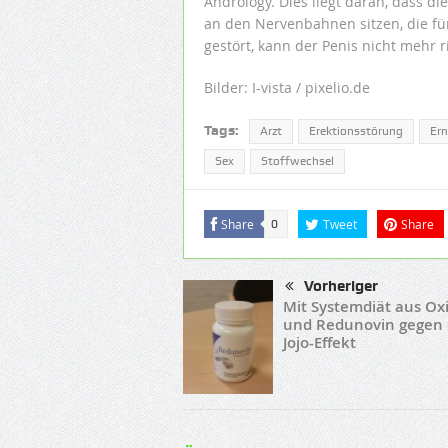
Andrology. Dies liegt daran, dass 
an den Nervenbahnen sitzen, die für
gestört, kann der Penis nicht mehr r
Bilder: I-vista / pixelio.de
Tags:
Arzt
Erektionsstörung
Er
Sex
Stoffwechsel
Share
Tweet
Share
0
Vorheriger
Mit Systemdiät aus Ox
und Redunovin gegen
Jojo-Effekt