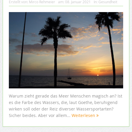
Erstellt von:
Mirco Rehmeier
am:
08. Januar 2021
In:
Gesundheit
Warum zieht gerade das Meer Menschen magisch an? Ist
es die Farbe des Wassers, die, laut Goethe, beruhigend
wirken soll oder der Reiz diverser Wassersportarten?
Sicher beides. Aber vor allem...
Weiterlesen