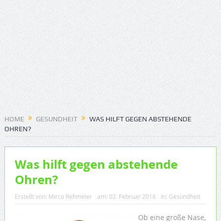
HOME
GESUNDHEIT
WAS HILFT GEGEN ABSTEHENDE
OHREN?
Was hilft gegen abstehende
Ohren?
Erstellt von:
Mirco Rehmeier
am:
02. Februar 2016
In:
Gesundheit
Ob eine große Nase,